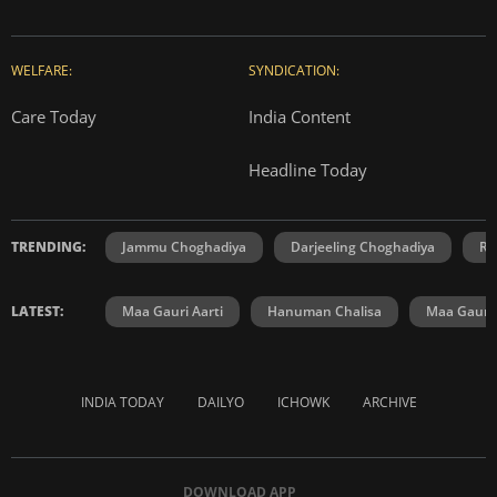
WELFARE:
SYNDICATION:
Care Today
India Content
Headline Today
TRENDING:
Jammu Choghadiya
Darjeeling Choghadiya
Ra
LATEST:
Maa Gauri Aarti
Hanuman Chalisa
Maa Gauri 
INDIA TODAY
DAILYO
ICHOWK
ARCHIVE
DOWNLOAD APP